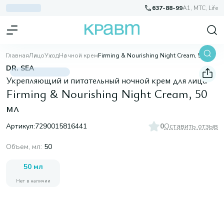
637-88-99
A1, МТС, Life
Главная
Лицо
Уход
Ночной крем
Firming & Nourishing Night Cream, 50 мл
DR. SEA
Укрепляющий и питательный ночной крем для лица
Firming & Nourishing Night Cream, 50
мл
Артикул:
7290015816441
0
Оставить отзыв
Объем, мл
:
50
50 мл
Нет в наличии