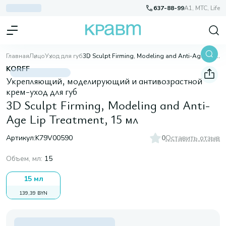
637-88-99
A1, МТС, Life
Главная
Лицо
Уход для губ
3D Sculpt Firming, Modeling and Anti-Age Lip Treatment, 15 мл
KORFF
Укрепляющий, моделирующий и антивозрастной
крем-уход для губ
3D Sculpt Firming, Modeling and Anti-
Age Lip Treatment, 15 мл
Артикул:
K79V00590
0
Оставить отзыв
Объем, мл
:
15
15 мл
139,39 BYN