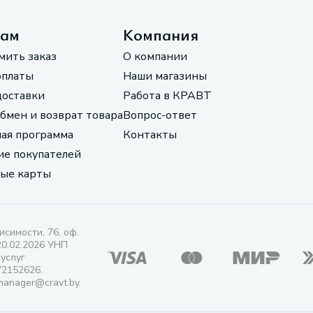
там
Компания
мить заказ
О компании
оплаты
Наши магазины
доставки
Работа в КРАВТ
обмен и возврат товара
Вопрос-ответ
ая программа
Контакты
е покупателей
ые карты
исимости, 76, оф.
20.02.2026 УНП
 услуг
72152626.
manager@cravt.by.