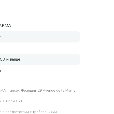
HARMA
с
 50 и выше
а
MA France», Франция, 29 Avenue de la Marne,
 10, пом.160
е в соответствии с требованиями