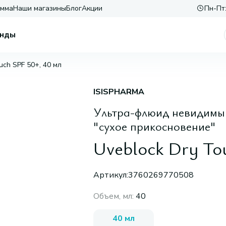
амма
Наши магазины
Блог
Акции
Пн-Пт:
нды
uch SPF 50+, 40 мл
ISISPHARMA
Ультра-флюид невидимый
"сухое прикосновение"
Uveblock Dry To
Артикул:
3760269770508
Объем, мл
:
40
40 мл