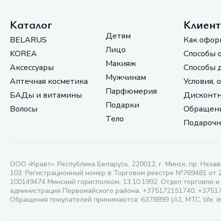
Каталог
Клиен
Детям
BELARUS
Как офор
Лицо
KOREA
Способы 
Макияж
Аксессуары
Способы 
Мужчинам
Аптечная косметика
Условия, 
Парфюмерия
БАДы и витамины
Дисконтн
Подарки
Волосы
Обращени
Тело
Подарочн
ООО «Кравт». Республика Беларусь, 220012, г. Минск, пр. Незав
103. Регистрационный номер в Торговом реестре №769481 от 
100149474 Минский горисполком, 13.10.1992. Отдел торговли и
администрации Первомайского района, +375172151740; +3751
Обращения покупателей принимаются: 6378899 (А1, МТС, life, i