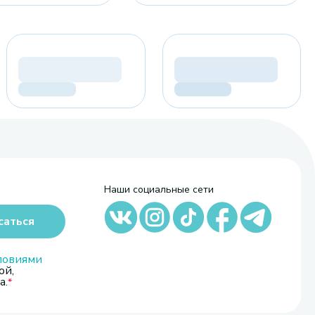
Наши социальные сети
саться
ловиями
ой,
а.