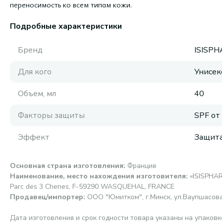
переносимость ко всем типам кожи.
Подробные характеристики
Бренд
ISISP
Для кого
Унисек
Объем, мл
40
Факторы защиты
SPF от
Эффект
Защит
Основная страна изготовления
:
Франция
Наименование, место нахождения изготовителя
:
«ISISPHAR
Parc des 3 Chenes, F-59290 WASQUEHAL, FRANCE
Продавец/импортер
:
ООО "Юмитком", г.Минск, ул.Ваупшасова,
Дата изготовления и срок годности товара указаны на упаковк