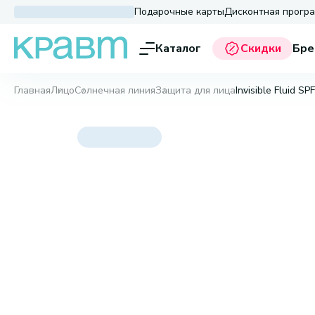
Подарочные карты
Дисконтная прогр
Каталог
Скидки
Бре
Главная
Лицо
Солнечная линия
Защита для лица
Invisible Fluid SP