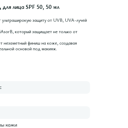
для лица SPF 50, 50 мл
т ультраширокую защиту от UVB, UVA-лучей
iAsorB, который защищает не только от
ает незаметный финиш на коже, создавая
еальной основой под макияж.
с
пы кожи