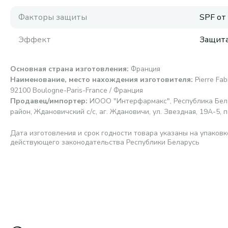
Факторы защиты
SPF от
Эффект
Защита
Основная страна изготовления
:
Франция
Наименование, место нахождения изготовителя
:
Pierre Fa
92100 Boulogne-Paris-France / Франция
Продавец/импортер
:
ИООО "Интерфармакс", Республика Бела
район, Ждановичский с/с, аг. Ждановичи, ул. Звездная, 19А-5, п
Дата изготовления и срок годности товара указаны на упаковк
действующего законодательства Республики Беларусь