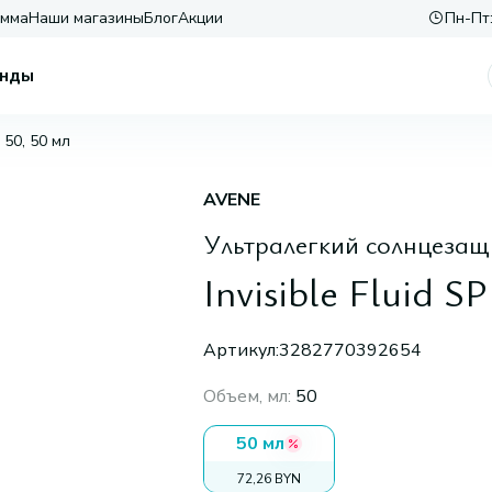
амма
Наши магазины
Блог
Акции
Пн-Пт:
нды
F 50, 50 мл
AVENE
Ультралегкий солнцеза
Invisible Fluid S
Артикул:
3282770392654
Объем, мл
:
50
50 мл
72,26 BYN