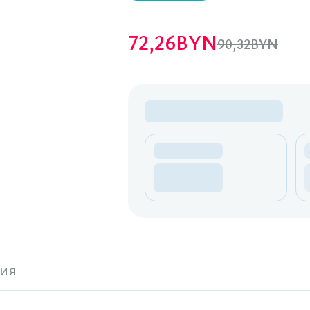
72,26
BYN
90,32
BYN
ия