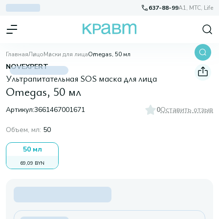
637-88-99
A1, МТС, Life
Главная
Лицо
Маски для лица
Omegas, 50 мл
NOVEXPERT
Ультрапитательная SOS маска для лица
Omegas, 50 мл
Артикул:
3661467001671
0
Оставить отзыв
Объем, мл
:
50
50 мл
69,09 BYN