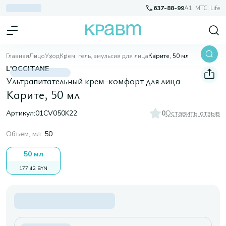
637-88-99
A1, МТС, Life
Главная
Лицо
Уход
Крем, гель, эмульсия для лица
Карите, 50 мл
L'OCCITANE
Ультрапитательный крем-комфорт для лица
Карите, 50 мл
Артикул:
01CV050K22
0
Оставить отзыв
Объем, мл
:
50
50 мл
177,42 BYN