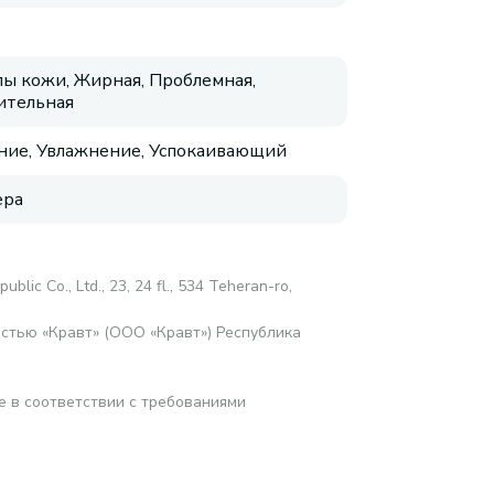
пы кожи, Жирная, Проблемная,
ительная
ие, Увлажнение, Успокаивающий
ера
ublic Со., Ltd., 23, 24 fl., 534 Teheran-ro,
стью «Кравт» (ООО «Кравт») Республика
е в соответствии с требованиями