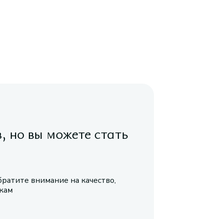
в, но вы можете стать
братите внимание на качество,
икам