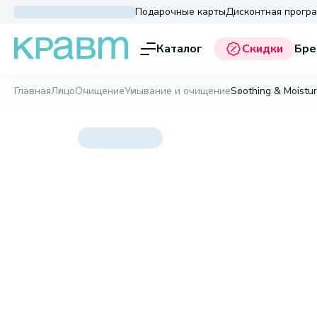
Подарочные карты
Дисконтная прогр
Каталог
Скидки
Бре
Главная
Лицо
Очищение
Умывание и очищение
Soothing & Moistu