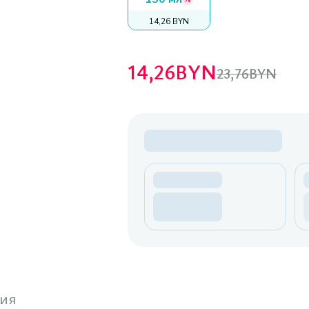
14,26 BYN
14,26
BYN
23,76
BYN
ия