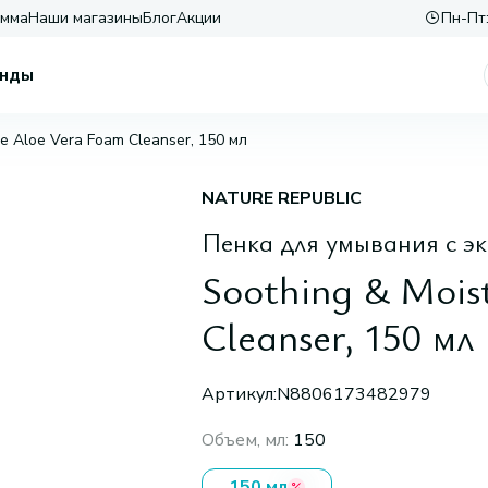
амма
Наши магазины
Блог
Акции
Пн-Пт:
нды
re Aloe Vera Foam Cleanser, 150 мл
NATURE REPUBLIC
Пенка для умывания с э
Soothing & Mois
Cleanser, 150 мл
Артикул:
N8806173482979
Объем, мл
:
150
150 мл