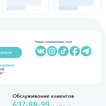
Наши социальные сети
саться
ловиями
ой,
а.
Обслуживание клиентов
637-88-99