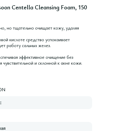
on Centella Cleansing Foam, 150
но, но тщательно очищает кожу, удаляя
овой кислоте средство успокаивает
ет работу сальных желез.
еспечивая эффективное очищение без
 чувствительной и склонной к акне кожи.
ON
с
ая