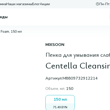
амма
Наши магазины
Блог
Акции
Пн-Пт:
нды
g Foam, 150 мл
MIXSOON
Пенка для умывания сла
Centella Cleansi
Артикул:
M8809732912214
Объем, мл
:
150
150 мл
75,49 BYN