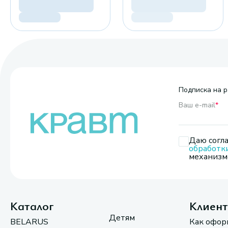
Подписка на р
Ваш e-mail
*
Даю согла
обработк
механизмо
Каталог
Клиен
Детям
BELARUS
Как офор