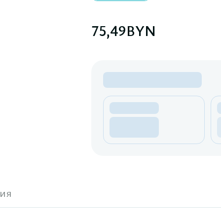
75,49
BYN
ия