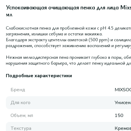
Успокаивающая очищающая пенка для лица Mixso
мл
Слабокислотная пенка для проблемной кожи с pH 4.5 деликат
загрязнения, излишки себума и остатки макияжа.
Благодаря экстракту центеллы азиатской (500 ppm) и салицил
раздражения, способствует заживлению воспалений и регулиру
Нежная мелкодисперсная пена проникает глубоко в поры, об
нарушения защитного барьера, что делает пенку идеальной для
Подробные характеристики
Бренд
MIXSO
Для кого
Унисек
Объем, мл
150
Текстура
Кремов