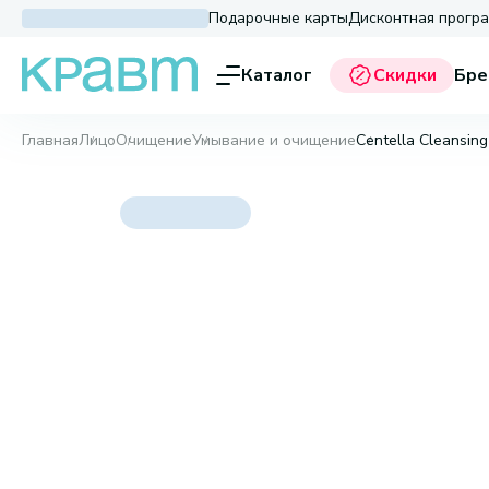
Подарочные карты
Дисконтная прогр
Каталог
Скидки
Бре
Главная
Лицо
Очищение
Умывание и очищение
Centella Cleansin