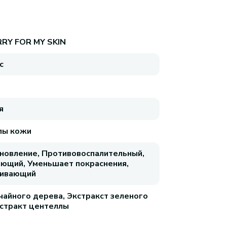
RRY FOR MY SKIN
с
я
пы кожи
новление, Противовоспалительный,
ющий, Уменьшает покраснения,
аивающий
чайного дерева, Экстракст зеленого
кстракт центеллы