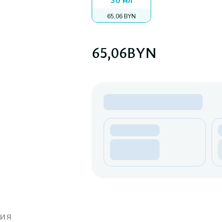
30 мл
65,06 BYN
65,06
BYN
ия