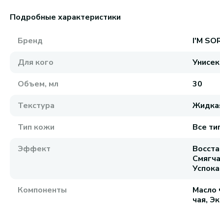
Подробные характеристики
Бренд
I'M SO
Для кого
Унисек
Объем, мл
30
Текстура
Жидка
Тип кожи
Все ти
Эффект
Восста
Смягча
Успок
Компоненты
Масло 
чая, Э