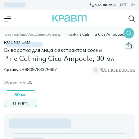
637-88-99
A1, МТС, Life
Главная
Лицо
Уход
Сыворотки для лица
Pine Calming Cica Ampoule, 30 мл
ROUND LAB
Сыворотка для лица с экстрактом сосны
Pine Calming Cica Ampoule, 30 мл
Артикул:
R8809783325667
0
Оставить отзыв
Объем, мл
:
30
30 мл
89,44 BYN