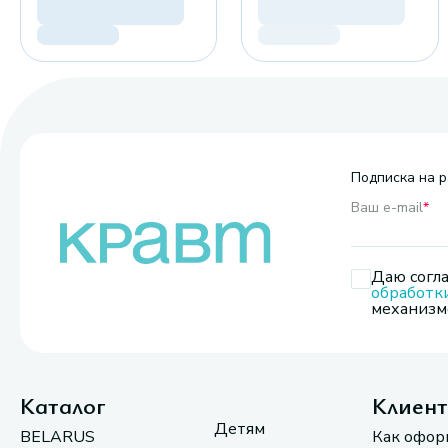
Подписка на р
Ваш e-mail
*
Даю согла
обработк
механизмо
Каталог
Клиен
Детям
BELARUS
Как офор