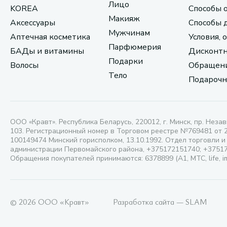
Лицо
KOREA
Способы 
Макияж
Аксессуары
Способы 
Мужчинам
Аптечная косметика
Условия, 
Парфюмерия
БАДы и витамины
Дисконтн
Подарки
Волосы
Обращени
Тело
Подарочн
ООО «Кравт». Республика Беларусь, 220012, г. Минск, пр. Незав
103. Регистрационный номер в Торговом реестре №769481 от 
100149474 Минский горисполком, 13.10.1992. Отдел торговли и
администрации Первомайского района, +375172151740; +3751
Обращения покупателей принимаются: 6378899 (А1, МТС, life, i
© 2026 ООО «Кравт»
Разработка сайта — SLAM