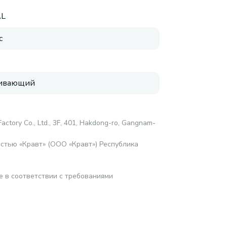
L
с
аивающий
Factory Co., Ltd., 3F, 401, Hakdong-ro, Gangnam-
стью «Кравт» (ООО «Кравт») Республика
е в соответствии с требованиями