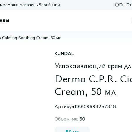
амма
Наши магазины
Блог
Акции
Пн-Пт:
нды
a Calming Soothing Cream, 50 мл
KUNDAL
Успокаивающий крем дл
Derma C.P.R. Ci
Cream, 50 мл
Артикул:
K8809693257348
Объем, мл
:
50