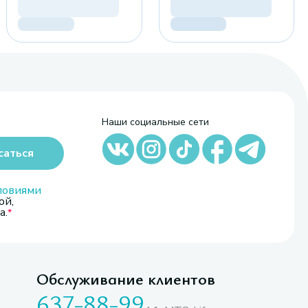
Наши социальные сети
саться
ловиями
ой,
а.
Обслуживание клиентов
637-88-99