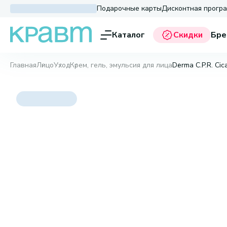
Подарочные карты
Дисконтная прогр
Каталог
Скидки
Бре
Главная
Лицо
Уход
Крем, гель, эмульсия для лица
Derma C.P.R. Cic