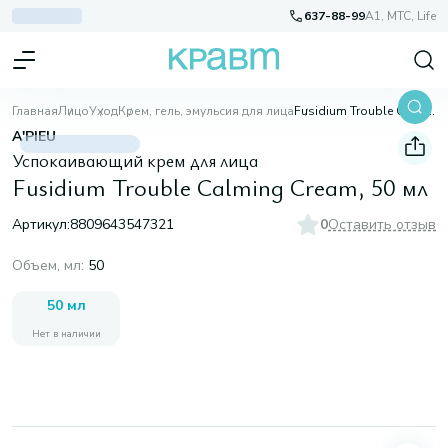
637-88-99
A1, МТС, Life
Главная
Лицо
Уход
Крем, гель, эмульсия для лица
Fusidium Trouble Calming Cream, 50 мл
A'PIEU
Успокаивающий крем для лица
Fusidium Trouble Calming Cream, 50 мл
Артикул:
8809643547321
0
Оставить отзыв
Объем, мл
:
50
50 мл
Нет в наличии