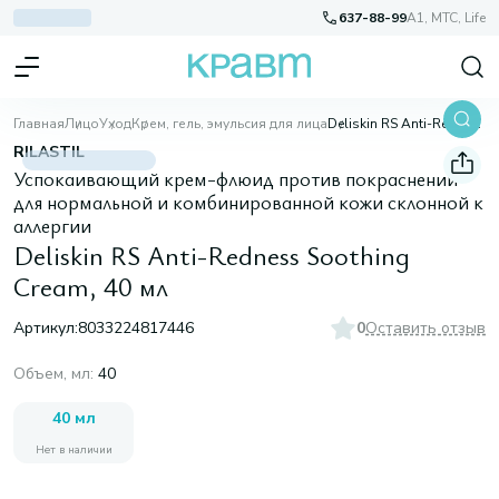
637-88-99
A1, МТС, Life
Главная
Лицо
Уход
Крем, гель, эмульсия для лица
Deliskin RS Anti-Redness Soothing Cream, 40 мл
RILASTIL
Успокаивающий крем-флюид против покраснений
для нормальной и комбинированной кожи склонной к
аллергии
Deliskin RS Anti-Redness Soothing
Cream, 40 мл
Артикул:
8033224817446
0
Оставить отзыв
Объем, мл
:
40
40 мл
Нет в наличии