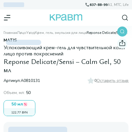
637-88-99
A1, МТС, Life
Главная
Лицо
Уход
Крем, гель, эмульсия для лица
Reponse Delicate/Sensi – Calm Gel, 50 мл
MATIS
Успокаивающий крем-гель для чувствительной кожи
лица против покраснений
Reponse Delicate/Sensi – Calm Gel, 50
мл
Артикул:
A0810131
0
Оставить отзыв
Объем, мл
:
50
50 мл
122,77 BYN