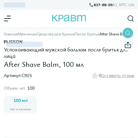
637-88-99
A1, МТС, Life
Главная
Мужчинам
Средства для бритья
После бритья
After Shave Balm, 100 мл
PLISSON
Успокаивающий мужской бальзам после бритья для
лица
After Shave Balm, 100 мл
Артикул:
C915
0
Оставить отзыв
Объем, мл
:
100
100 мл
Нет в наличии