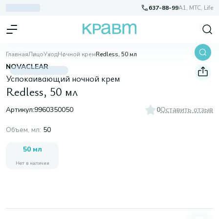
637-88-99
A1, МТС, Life
Главная
Лицо
Уход
Ночной крем
Redless, 50 мл
NOVACLEAR
Успокаивающий ночной крем
Redless, 50 мл
Артикул:
9960350050
0
Оставить отзыв
Объем, мл
:
50
50 мл
Нет в наличии