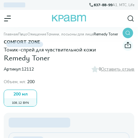
637-88-99
A1, МТС, Life
Главная
Лицо
Очищение
Тоники, лосьоны для лица
Remedy Toner
COMFORT ZONE
Тоник-спрей для чувствительной кожи
Remedy Toner
Артикул:
12112
0
Оставить отзыв
Объем, мл
:
200
200 мл
108,12 BYN