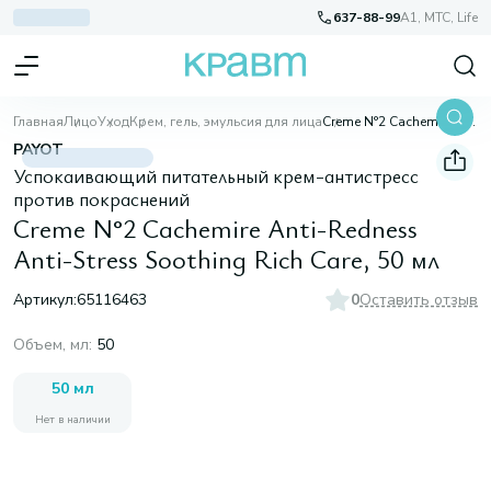
637-88-99
A1, МТС, Life
Главная
Лицо
Уход
Крем, гель, эмульсия для лица
Creme N°2 Cachemire Anti-Redness Anti-Stress Soothing Rich Care, 50 мл
PAYOT
Успокаивающий питательный крем-антистресс
против покраснений
Creme N°2 Cachemire Anti-Redness
Anti-Stress Soothing Rich Care, 50 мл
Артикул:
65116463
0
Оставить отзыв
Объем, мл
:
50
50 мл
Нет в наличии