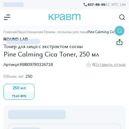
637-88-99
A1, МТС, Life
Главная
Лицо
Очищение
Тоники, лосьоны для лица
Pine Calming Cica Toner, 250 мл
ROUND LAB
Тонер для лица с экстрактом сосны
Pine Calming Cica Toner, 250 мл
Артикул:
R8809783326718
0
Оставить отзыв
Объем, мл
:
250
250 мл
75,43 BYN