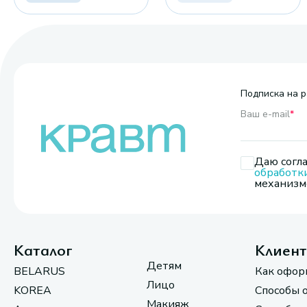
Подписка на р
Ваш e-mail
*
Даю согла
обработк
механизмо
Каталог
Клиен
Детям
BELARUS
Как офор
Лицо
KOREA
Способы 
Макияж