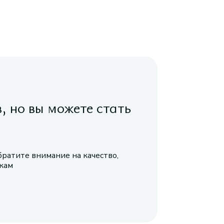
в, но вы можете стать
братите внимание на качество,
икам