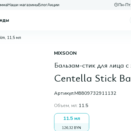
амма
Наши магазины
Блог
Акции
Пн-Пт:
нды
alm, 11,5 мл
MIXSOON
Бальзам-стик для лица с
Centella Stick Ba
Артикул:
M8809732911132
Объем, мл
:
11.5
11.5 мл
126,32 BYN