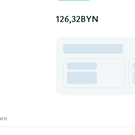
126,32
BYN
ия