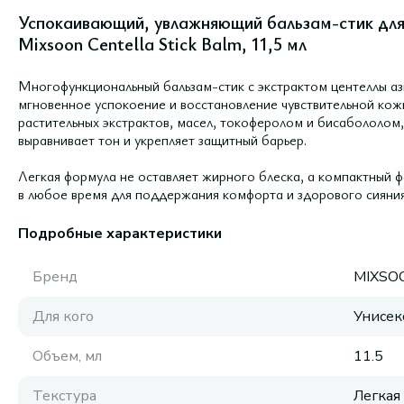
Успокаивающий, увлажняющий бальзам-стик для 
Mixsoon Centella Stick Balm, 11,5 мл
Многофункциональный бальзам-стик с экстрактом центеллы а
мгновенное успокоение и восстановление чувствительной ко
растительных экстрактов, масел, токоферолом и бисабололом,
выравнивает тон и укрепляет защитный барьер.
Легкая формула не оставляет жирного блеска, а компактный ф
в любое время для поддержания комфорта и здорового сияния
Подробные характеристики
Бренд
MIXSO
Для кого
Унисек
Объем, мл
11.5
Текстура
Легкая