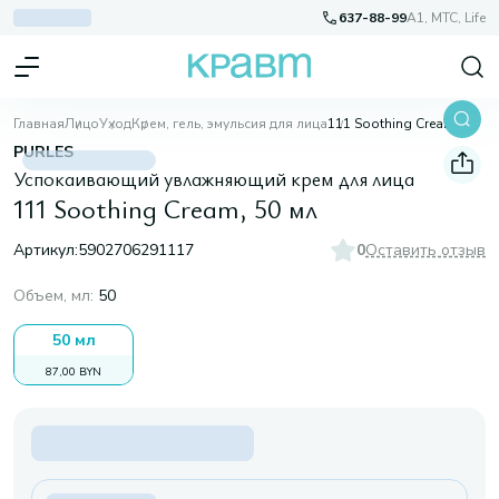
637-88-99
A1, МТС, Life
Главная
Лицо
Уход
Крем, гель, эмульсия для лица
111 Soothing Cream, 50 мл
PURLES
Успокаивающий увлажняющий крем для лица
111 Soothing Cream, 50 мл
Артикул:
5902706291117
0
Оставить отзыв
Объем, мл
:
50
50 мл
87,00 BYN