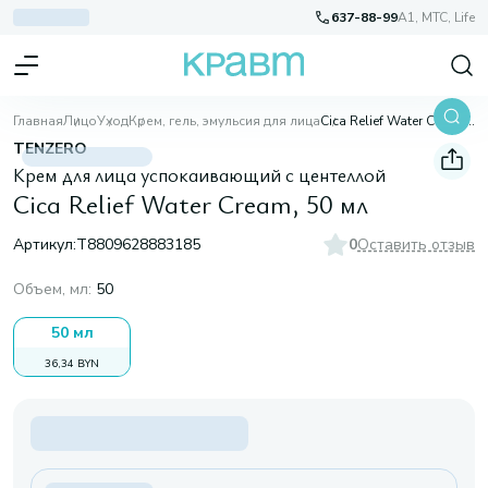
637-88-99
A1, МТС, Life
Главная
Лицо
Уход
Крем, гель, эмульсия для лица
Cica Relief Water Cream, 50 мл
TENZERO
Крем для лица успокаивающий с центеллой
Cica Relief Water Cream, 50 мл
Артикул:
T8809628883185
0
Оставить отзыв
Объем, мл
:
50
50 мл
36,34 BYN