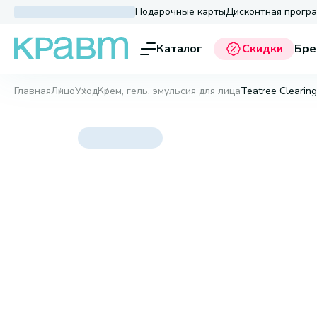
Подарочные карты
Дисконтная прогр
Каталог
Скидки
Бре
Главная
Лицо
Уход
Крем, гель, эмульсия для лица
Teatree Clearin