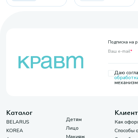
Подписка на р
Ваш e-mail
*
Даю согла
обработк
механизмо
Каталог
Клиен
Детям
BELARUS
Как офор
Лицо
KOREA
Способы 
Макияж