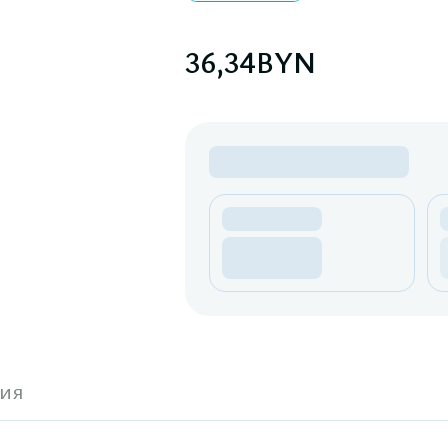
36,34
BYN
ия