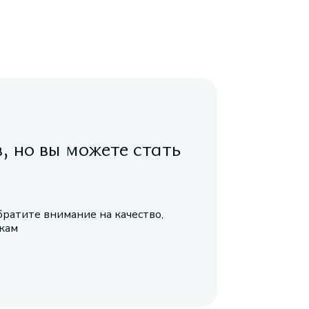
в, но вы можете стать
братите внимание на качество,
икам