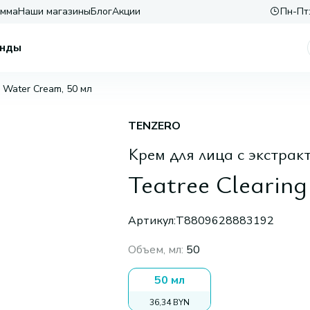
амма
Наши магазины
Блог
Акции
Пн-Пт:
нды
g Water Cream, 50 мл
TENZERO
Крем для лица с экстрак
Teatree Clearin
Артикул:
T8809628883192
Объем, мл
:
50
50 мл
36,34 BYN