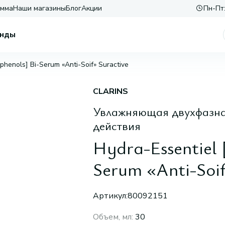
амма
Наши магазины
Блог
Акции
Пн-Пт:
нды
phenols] Bi-Serum «Anti-Soif» Suractive
CLARINS
Увлажняющая двухфазная
действия
Hydra-Essentiel 
Serum «Anti-Soif
Артикул:
80092151
Объем, мл
:
30