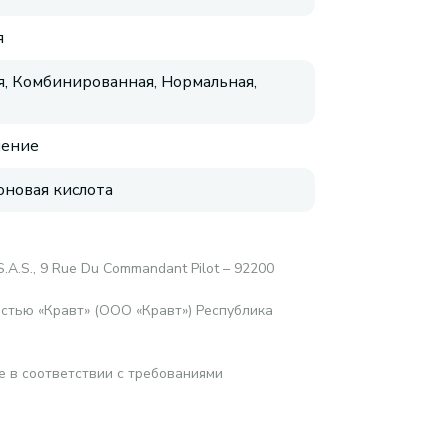
я
, Комбинированная, Нормальная,
нение
оновая кислота
.A.S., 9 Rue Du Commandant Pilot – 92200
стью «Кравт» (ООО «Кравт») Республика
е в соответствии с требованиями