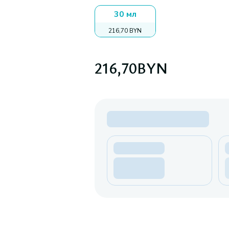
30 мл
216,70 BYN
216,70
BYN