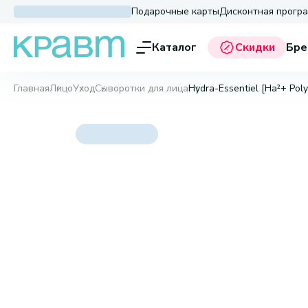
Подарочные карты
Дисконтная прогр
Каталог
Скидки
Бре
Главная
Лицо
Уход
Сыворотки для лица
Hydra-Essentiel [Ha²+ Poly