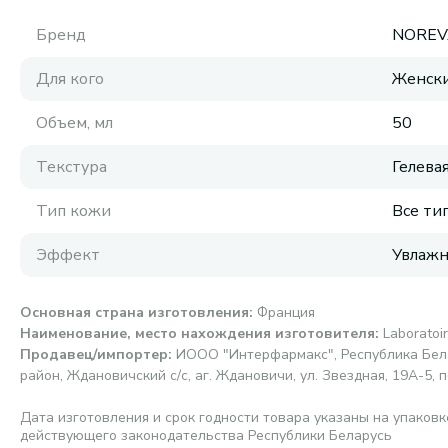
Бренд
NOREV
Для кого
Женск
Объем, мл
50
Текстура
Гелева
Тип кожи
Все ти
Эффект
Увлаж
Основная страна изготовления
:
Франция
Наименование, место нахождения изготовителя
:
Laborato
Продавец/импортер
:
ИООО "Интерфармакс", Республика Бела
район, Ждановичский с/с, аг. Ждановичи, ул. Звездная, 19А-5, п
Дата изготовления и срок годности товара указаны на упаковк
действующего законодательства Республики Беларусь