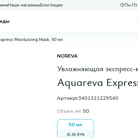
амма
Наши магазины
Блог
Акции
Пн-Пт:
нды
xpress Moisturizing Mask, 50 мл
NOREVA
Увлажняющая экспресс-м
Aquareva Express
Артикул:
3401321229540
Объем, мл
:
50
50 мл
41,65 BYN