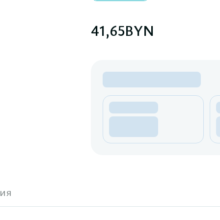
41,65
BYN
ия