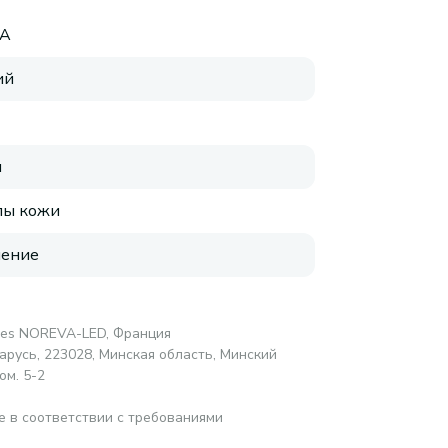
A
ий
я
пы кожи
нение
ires NOREVA-LED, Франция
русь, 223028, Минская область, Минский
ом. 5-2
е в соответствии с требованиями