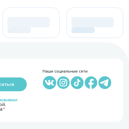
Наши социальные сети
саться
ловиями
ой,
а.