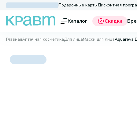
Подарочные карты
Дисконтная прогр
Каталог
Скидки
Бре
Главная
Аптечная косметика
Для лица
Маски для лица
Aquareva E