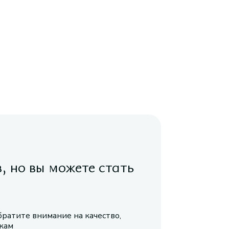
в, но вы можете стать
братите внимание на качество,
икам