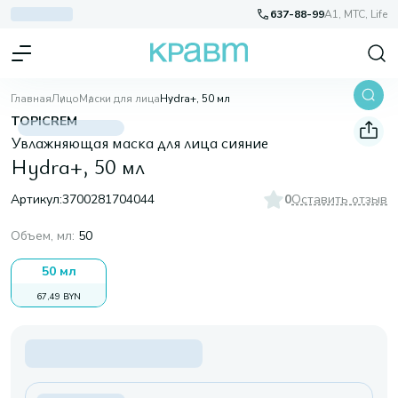
637-88-99
A1, МТС, Life
Главная
Лицо
Маски для лица
Hydra+, 50 мл
TOPICREM
Увлажняющая маска для лица сияние
Hydra+, 50 мл
Артикул:
3700281704044
0
Оставить отзыв
Объем, мл
:
50
50 мл
67,49 BYN