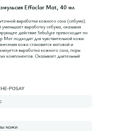
мульсия Effaclar Mat, 40 мл
ыточной выработки кожного сала (себума).
й уменьшает выработку себума, оказывая
ирующее действие Sebulyse превосходит по
р Мат подходит для чувствительной кожи.
анесения кожа становится матовой и
ализуется выработка кожного сала, поры
тых компонентов. Оказывает длительный
CHE-POSAY
с
пы кожи