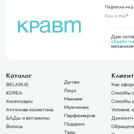
Подписка на р
Ваш e-mail
*
Даю согла
обработк
механизмо
Каталог
Клиен
Детям
BELARUS
Как офор
Лицо
KOREA
Способы 
Макияж
Аксессуары
Способы 
Мужчинам
Аптечная косметика
Условия, 
Парфюмерия
БАДы и витамины
Дисконтн
Подарки
Волосы
Обращени
Тело