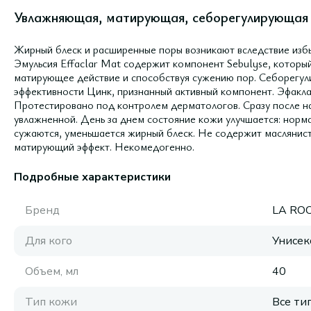
Увлажняющая, матирующая, себорегулирующая э
Жирный блеск и расширенные поры возникают вследствие изб
Эмульсия Effaclar Mat содержит компонент Sebulyse, которы
матирующее действие и способствуя сужению пор. Себорегул
эффективности Цинк, признанный активный компонент. Эфакла
Протестировано под контролем дерматологов. Сразу после н
увлажненной. День за днем состояние кожи улучшается: норм
сужаются, уменьшается жирный блеск. Не содержит маслянис
матирующий эффект. Некомедогенно.
Подробные характеристики
Бренд
LA RO
Для кого
Унисек
Объем, мл
40
Тип кожи
Все ти