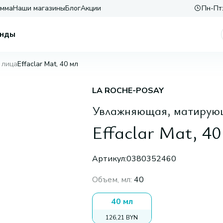
амма
Наши магазины
Блог
Акции
Пн-Пт:
нды
 лица
Effaclar Mat, 40 мл
LA ROCHE-POSAY
Увлажняющая, матирующ
Effaclar Mat, 40
Артикул:
0380352460
Объем, мл
:
40
40 мл
126,21 BYN