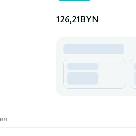
126,21
BYN
ия