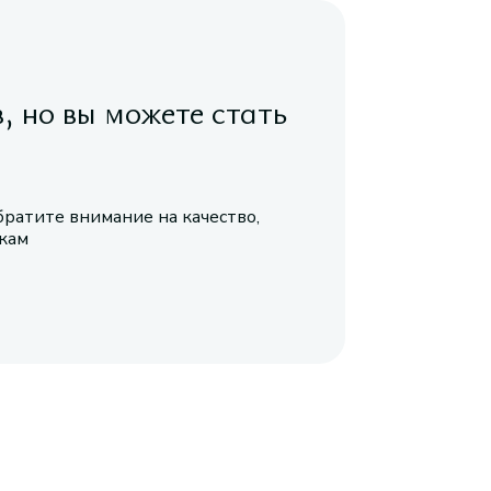
в, но вы можете стать
братите внимание на качество,
икам