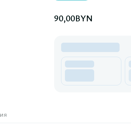
90,00
BYN
ия