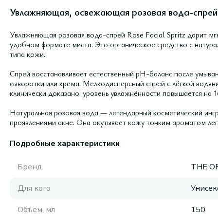
Увлажняющая, освежающая розовая вода-спрей дл
Увлажняющая розовая вода-спрей Rose Facial Spritz дарит мг
удобном формате миста. Это органическое средство с натур
типа кожи.
Спрей восстанавливает естественный pH-баланс после умыван
сыворотки или крема. Мелкодисперсный спрей с лёгкой водяни
клинически доказано: уровень увлажнённости повышается на 1
Натуральная розовая вода — легендарный косметический ингр
проявлениями акне. Она окутывает кожу тонким ароматом лепе
Подробные характеристики
Бренд
THE O
Для кого
Унисек
Объем, мл
150