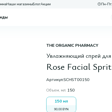
амма
Наши магазины
Блог
Акции
Пн-Пт:
нды
THE ORGANIC PHARMACY
Увлажняющий спрей для 
Rose Facial Sprit
Артикул:
SCHST00150
Объем, мл
:
150
150 мл
90,00 BYN