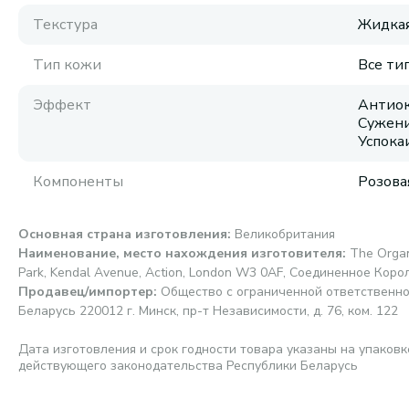
Текстура
Жидка
Тип кожи
Все ти
Эффект
Антиок
Сужени
Успок
Компоненты
Розова
Основная страна изготовления
:
Великобритания
Наименование, место нахождения изготовителя
:
The Organi
Park, Kendal Avenue, Action, London W3 0AF, Соединенное Ко
Продавец/импортер
:
Общество с ограниченной ответственно
Беларусь 220012 г. Минск, пр-т Независимости, д. 76, ком. 122
Дата изготовления и срок годности товара указаны на упаковк
действующего законодательства Республики Беларусь