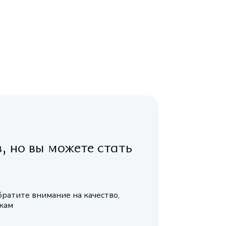
в, но вы можете стать
братите внимание на качество,
икам