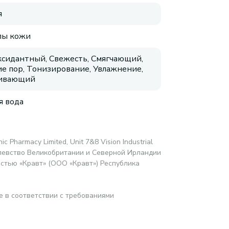
я
пы кожи
сидантный, Свежесть, Смягчающий,
е пор, Тонизирование, Увлажнение,
аивающий
я вода
c Pharmacy Limited, Unit 7&8 Vision Industrial
ролевство Великобритании и Северной Ирландии
стью «Кравт» (ООО «Кравт») Республика
е в соответствии с требованиями