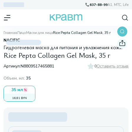
637-88-99
A1, МТС, Life
Главная
Лицо
Маски для лица
Rice Pepta Collagen Gel Mask, 35 г
NACIFIC
Гидрогелевая маска для питания и увлажнения кожи
Rice Pepta Collagen Gel Mask, 35 г
Артикул:
N8809517465881
0
Оставить отзыв
Объем, мл
:
35
35 мл
16,81 BYN