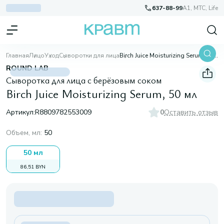
637-88-99
A1, МТС, Life
Главная
Лицо
Уход
Сыворотки для лица
Birch Juice Moisturizing Serum, 50 мл
ROUND LAB
Сыворотка для лица с берёзовым соком
Birch Juice Moisturizing Serum, 50 мл
Артикул:
R8809782553009
0
Оставить отзыв
Объем, мл
:
50
50 мл
86,51 BYN