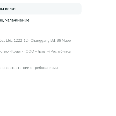
пы кожи
е, Увлажнение
o., Ltd., 1222-12F Changgang Bd, 86 Mapo-
стью «Кравт» (ООО «Кравт») Республика
е в соответствии с требованиями