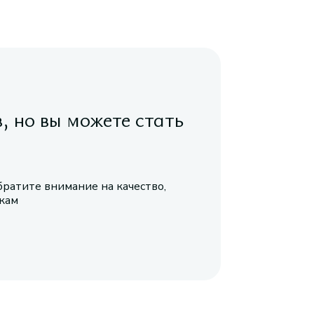
в, но вы можете стать
братите внимание на качество,
икам