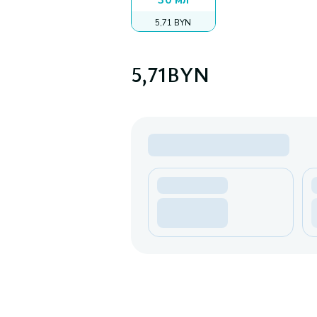
30 мл
5,71 BYN
5,71
BYN