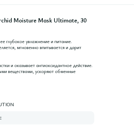
chid Moisture Mask Ultimate, 30
ее глубокое увлажнение и питание.
еляется, мгновенно впитывается и дарит
стки и оказывает антиоксидантное действие.
ными веществами, ускоряют обменные
UTION
с