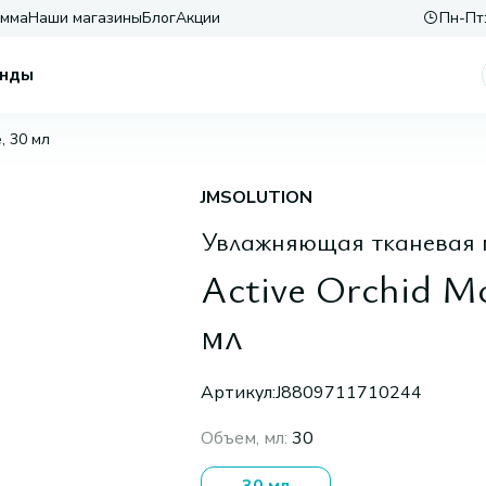
амма
Наши магазины
Блог
Акции
Пн-Пт:
нды
, 30 мл
JMSOLUTION
Увлажняющая тканевая 
Active Orchid Mo
мл
Артикул:
J8809711710244
Объем, мл
:
30