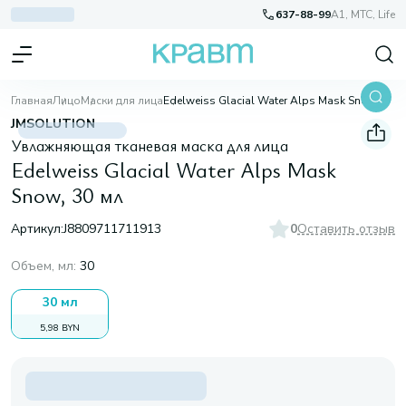
637-88-99
A1, МТС, Life
Главная
Лицо
Маски для лица
Edelweiss Glacial Water Alps Mask Snow, 30 мл
JMSOLUTION
Увлажняющая тканевая маска для лица
Edelweiss Glacial Water Alps Mask
Snow, 30 мл
Артикул:
J8809711711913
0
Оставить отзыв
Объем, мл
:
30
30 мл
5,98 BYN