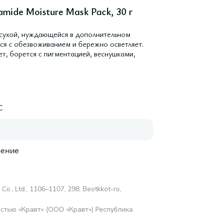
mide Moisture Mask Pack, 30 г
 сухой, нуждающейся в дополнительном
ся с обезвоживанием и бережно осветляет.
ет, борется с пигментацией, веснушками,
C
нение
 Со., Ltd., 1106–1107, 298, Beotkkot-ro,
стью «Кравт» (ООО «Кравт») Республика