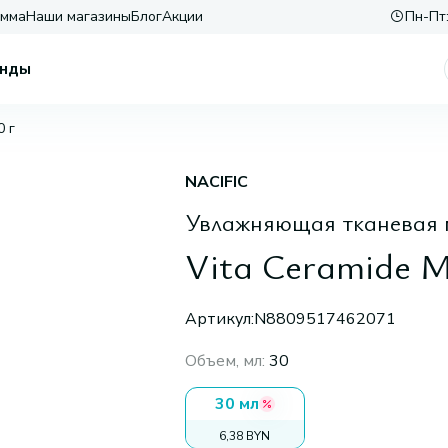
амма
Наши магазины
Блог
Акции
Пн-Пт:
нды
0 г
NACIFIC
Увлажняющая тканевая 
Vita Ceramide M
Артикул:
N8809517462071
Объем, мл
:
30
30 мл
6,38 BYN