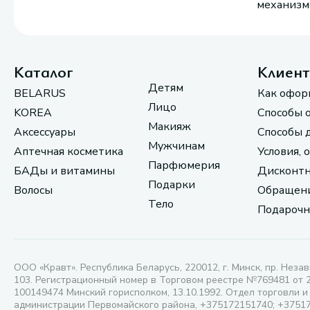
механизмо
Каталог
Клиен
Детям
BELARUS
Как офор
Лицо
KOREA
Способы 
Макияж
Аксессуары
Способы 
Мужчинам
Аптечная косметика
Условия, 
Парфюмерия
БАДы и витамины
Дисконтн
Подарки
Волосы
Обращени
Тело
Подарочн
ООО «Кравт». Республика Беларусь, 220012, г. Минск, пр. Незав
103. Регистрационный номер в Торговом реестре №769481 от 
100149474 Минский горисполком, 13.10.1992. Отдел торговли и
администрации Первомайского района, +375172151740; +3751