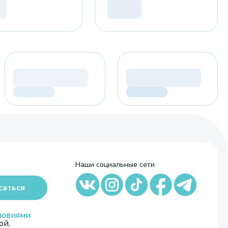
Наши социальные сети
саться
ловиями
ой,