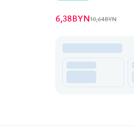
6,38
BYN
10,64
BYN