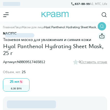
637-88-99
A1, МТС, Life
Главная
Лицо
Маски для лица
Hyal Panthenol Hydrating Sheet Mask, 25 г
NACIFIC
Тканевая маска для увлажнения и сияния кожи
Hyal Panthenol Hydrating Sheet Mask,
25 г
Артикул:
N8809517465812
0
Оставить отзыв
Объем, мл
:
25
25 мл
6,38 BYN