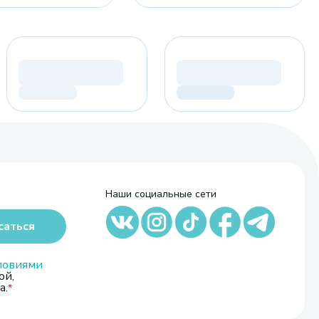
Наши социальные сети
саться
ловиями
ой,
а.