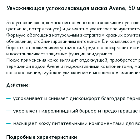
Увлажняющая успокаивающая маска Avene, 50 
Эта успокаивающая маска мгновенно восстанавливает уставшу
цвет лица, потеря тонуса) и деликатно ухаживает за чувствит
Формула обогащена натуральным экстрактом красных фрукто
обновления, стабилизированным витамином Е и комплексом у
борются с проявлениями усталости. Средство раскрывает есте
и восстанавливает защитные функции эпидермиса.
После применения кожа выглядит отдохнувшей, приобретает 
термальной водой Avène и гидроактивными компонентами, ма
восстановление, глубокое увлажнение и мгновенное смягчение
Действие:
успокаивает и снимает дискомфорт благодаря терм
укрепляет гидролипидный барьер и предотвращает
насыщает кожу питательными компонентами для во
Подробные характеристики