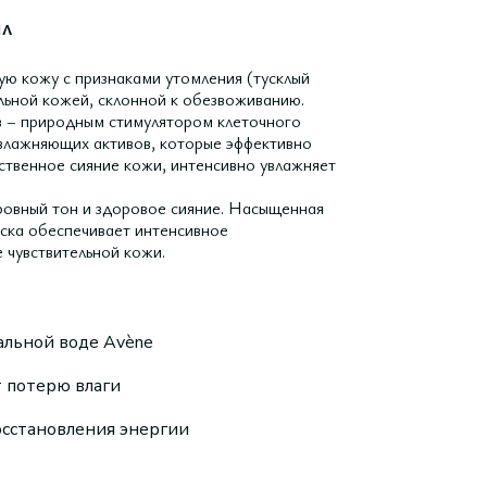
мл
ю кожу с признаками утомления (тусклый
ельной кожей, склонной к обезвоживанию.
в – природным стимулятором клеточного
влажняющих активов, которые эффективно
ственное сияние кожи, интенсивно увлажняет
ровный тон и здоровое сияние. Насыщенная
ска обеспечивает интенсивное
 чувствительной кожи.
альной воде Avène
 потерю влаги
сстановления энергии