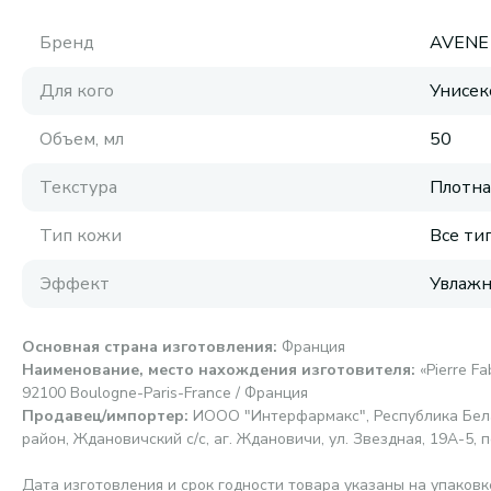
Бренд
AVENE
Для кого
Унисек
Объем, мл
50
Текстура
Плотна
Тип кожи
Все ти
Эффект
Увлажн
Основная страна изготовления
:
Франция
Наименование, место нахождения изготовителя
:
«Pierre F
92100 Boulogne-Paris-France / Франция
Продавец/импортер
:
ИООО "Интерфармакс", Республика Бела
район, Ждановичский с/с, аг. Ждановичи, ул. Звездная, 19А-5, п
Дата изготовления и срок годности товара указаны на упаковк