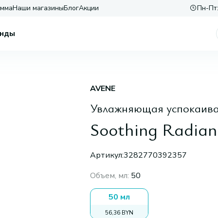
амма
Наши магазины
Блог
Акции
Пн-Пт:
нды
AVENE
Увлажняющая успокаив
Soothing Radian
Артикул:
3282770392357
Объем, мл
:
50
50 мл
56,36 BYN