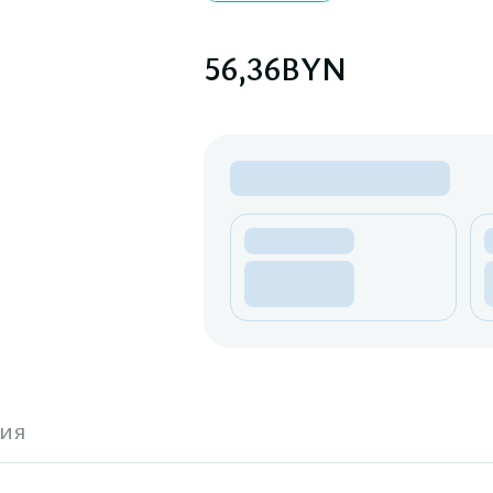
56,36
BYN
ия