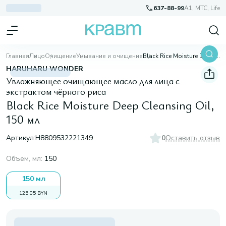
637-88-99
A1, МТС, Life
Главная
Лицо
Очищение
Умывание и очищение
Black Rice Moisture Deep Cleansing Oil, 150 мл
HARUHARU WONDER
Увлажняющее очищающее масло для лица с
экстрактом чёрного риса
Black Rice Moisture Deep Cleansing Oil,
150 мл
Артикул:
H8809532221349
0
Оставить отзыв
Объем, мл
:
150
150 мл
125,05 BYN