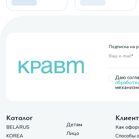
Подписка на р
Ваш e-mail
*
Даю согла
обработк
механизмо
Каталог
Клиен
Детям
BELARUS
Как офор
Лицо
KOREA
Способы 