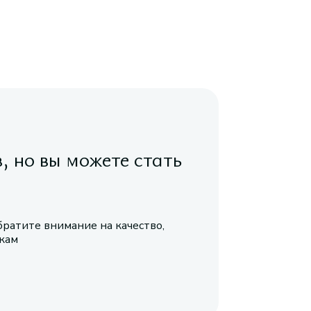
в, но вы можете стать
братите внимание на качество,
икам