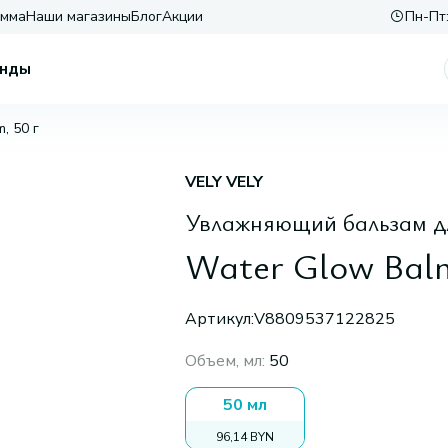
амма
Наши магазины
Блог
Акции
Пн-Пт:
нды
, 50 г
VELY VELY
Увлажняющий бальзам д
Water Glow Balm
Артикул:
V8809537122825
Объем, мл
:
50
50 мл
96,14 BYN