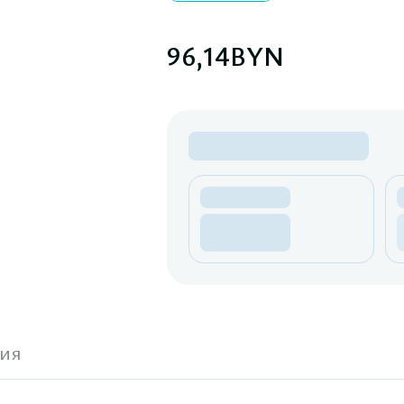
96,14
BYN
ия