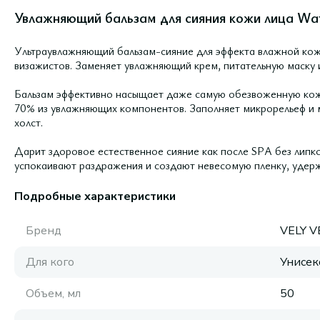
Увлажняющий бальзам для сияния кожи лица Wat
Ультраувлажняющий бальзам-сияние для эффекта влажной кож
визажистов. Заменяет увлажняющий крем, питательную маску
Бальзам эффективно насыщает даже самую обезвоженную кожу
70% из увлажняющих компонентов. Заполняет микрорельеф и 
холст.
Дарит здоровое естественное сияние как после SPA без липко
успокаивают раздражения и создают невесомую пленку, удер
Подробные характеристики
Бренд
VELY V
Для кого
Унисек
Объем, мл
50