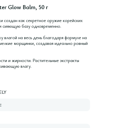
er Glow Balm, 50 г
и создан как секретное оружие корейских
 и сияющую базу одновременно.
 влагой на весь день благодаря формуле на
мелкие морщинки, создавая идеально ровный
сти и жирности. Растительные экстракты
живающую влагу.
ELY
с