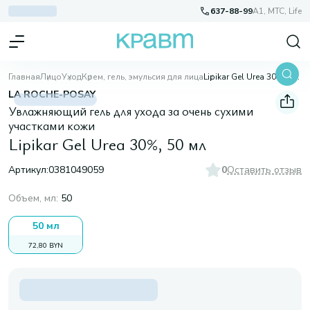
637-88-99
A1, МТС, Life
Главная
Лицо
Уход
Крем, гель, эмульсия для лица
Lipikar Gel Urea 30%, 50 мл
LA ROCHE-POSAY
Увлажняющий гель для ухода за очень сухими
участками кожи
Lipikar Gel Urea 30%, 50 мл
Артикул:
0381049059
0
Оставить отзыв
Объем, мл
:
50
50 мл
72,80 BYN