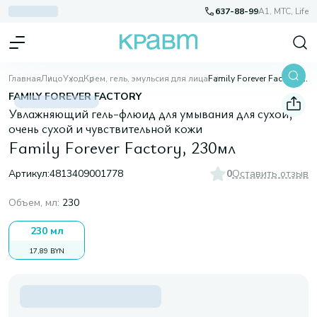
637-88-99
A1, МТС, Life
Главная
Лицо
Уход
Крем, гель, эмульсия для лица
Family Forever Factory, 230мл
FAMILY FOREVER FACTORY
Увлажняющий гель-флюид для умывания для сухой,
очень сухой и чувствительной кожи
Family Forever Factory, 230мл
Артикул:
4813409001778
0
Оставить отзыв
Объем, мл
:
230
230 мл
17,89 BYN