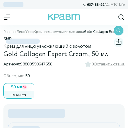
637-88-99
A1, МТС, Life
Главная
Лицо
Уход
Крем, гель, эмульсия для лица
Gold Collagen Expert Cream, 50 мл
SNP
Крем для лица увлажняющий с золотом
Gold Collagen Expert Cream, 50 мл
Артикул:
S8809550647558
0
Оставить отзыв
Объем, мл
:
50
50 мл
89,66 BYN