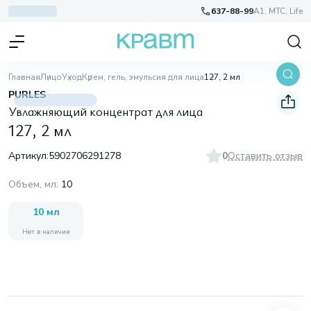
637-88-99
A1, МТС, Life
Главная
Лицо
Уход
Крем, гель, эмульсия для лица
127, 2 мл
PURLES
Увлажняющий концентрат для лица
127, 2 мл
Артикул:
5902706291278
0
Оставить отзыв
Объем, мл
:
10
10 мл
Нет в наличии