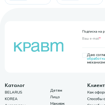
Подписка на р
Ваш e-mail
*
Даю согла
обработк
механизмо
Каталог
Клиен
Детям
BELARUS
Как офор
Лицо
KOREA
Способы 
Макияж