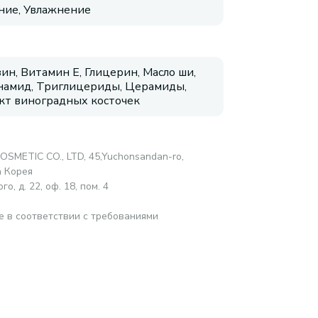
ие, Увлажнение
ин, Витамин E, Глицерин, Масло ши,
амид, Триглицериды, Церамиды,
кт виноградных косточек
SMETIC CO., LTD, 45,Yuchonsandan-ro,
а Корея
о, д. 22, оф. 18, пом. 4
е в соответствии с требованиями