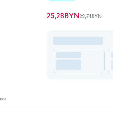
25,28
BYN
29,74
BYN
ия