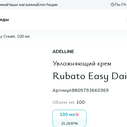
амма
Наши магазины
Блог
Акции
Пн-Пт:
нды
ly Cream, 100 мл
ADELLINE
Увлажняющий крем
Rubato Easy Dai
Артикул:
8809793660369
Объем, мл
:
100
100 мл
25,28 BYN