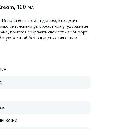
Cream, 100 мл
aily Cream создан для тех, кто ценит
олько интенсивно увлажняет кожу, удерживая
ение, помогая сохранять свежесть и комфорт.
й и ухоженной без ощущения тяжести и
INE
с
ая
пы кожи