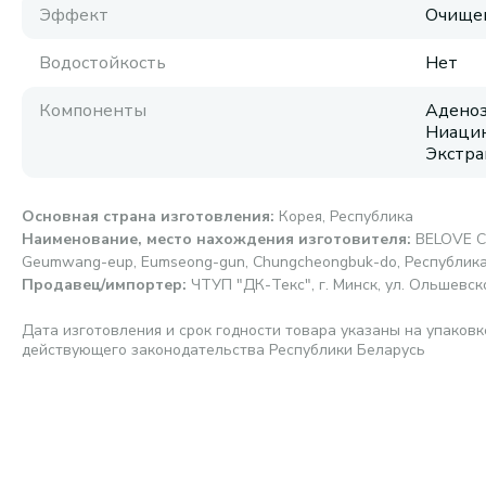
Эффект
Очищен
Водостойкость
Нет
Компоненты
Аденоз
Ниацин
Экстра
Основная страна изготовления
:
Корея, Республика
Наименование, место нахождения изготовителя
:
BELOVE CO
Geumwang-eup, Eumseong-gun, Chungcheongbuk-do, Республик
Продавец/импортер
:
ЧТУП "ДК-Текс", г. Минск, ул. Ольшевског
Дата изготовления и срок годности товара указаны на упаковк
действующего законодательства Республики Беларусь