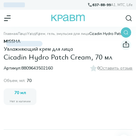
637-88-99
A1, МТС, Life
Главная
Лицо
Уход
Крем, гель, эмульсия для лица
Cicadin Hydro Patch Cream, 70 мл
MISSHA
Увлажняющий крем для лица
Cicadin Hydro Patch Cream, 70 мл
Артикул:
8809643502160
0
Оставить отзыв
Объем, мл
:
70
70 мл
Нет в наличии