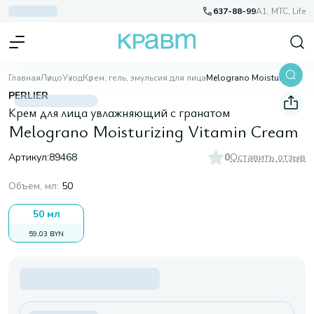
637-88-99
A1, МТС, Life
Главная
Лицо
Уход
Крем, гель, эмульсия для лица
Melograno Moisturizing Vitamin Cream
PERLIER
Крем для лица увлажняющий с гранатом
Melograno Moisturizing Vitamin Cream
Артикул:
89468
0
Оставить отзыв
Объем, мл
:
50
50 мл
59,03 BYN