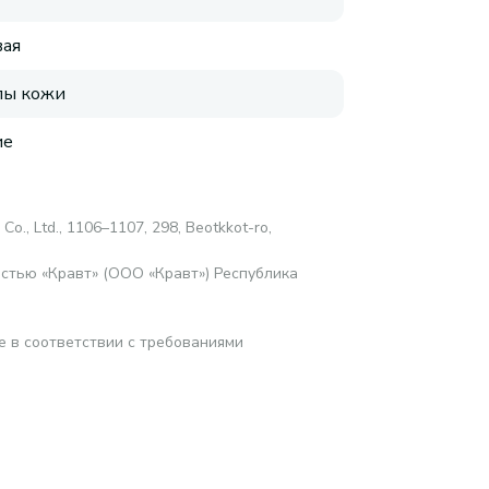
ая
пы кожи
ие
 Со., Ltd., 1106–1107, 298, Beotkkot-ro,
стью «Кравт» (ООО «Кравт») Республика
е в соответствии с требованиями