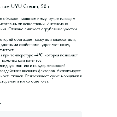
ктом UYU Cream, 50 г
eam обладает мощным иммуноукрепляющим
питательными веществами. Интенсивно
ения. Отлично смягчает огрубевшие участки
 который обогащает кожу аминокислотами,
дантными свойствами, укрепляет кожу,
тистость.
ss при температуре -4℃, которая позволяет
 полезных компонентов.
 липидную мантию и поддерживающий
воздействия внешних факторов. Активизирует
чность тканей. Разглаживает сухие морщинки и
тарения и мягко осветляет.
C