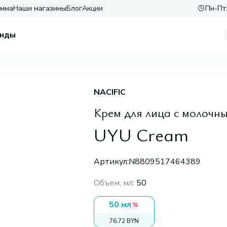
амма
Наши магазины
Блог
Акции
Пн-Пт:
нды
NACIFIC
Крем для лица с молочн
UYU Cream
Артикул:
N8809517464389
Объем, мл
:
50
50 мл
76,72 BYN