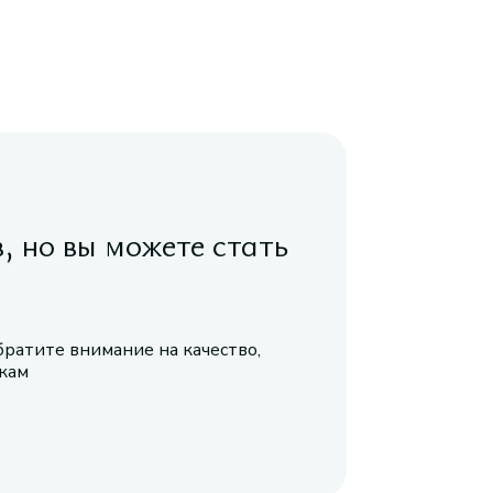
в, но вы можете стать
братите внимание на качество,
икам