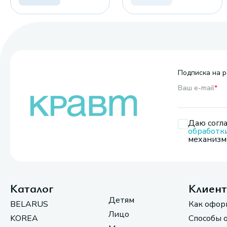
Подписка на р
Ваш e-mail
*
Даю согла
обработк
механизмо
Каталог
Клиен
Детям
BELARUS
Как офор
Лицо
KOREA
Способы 