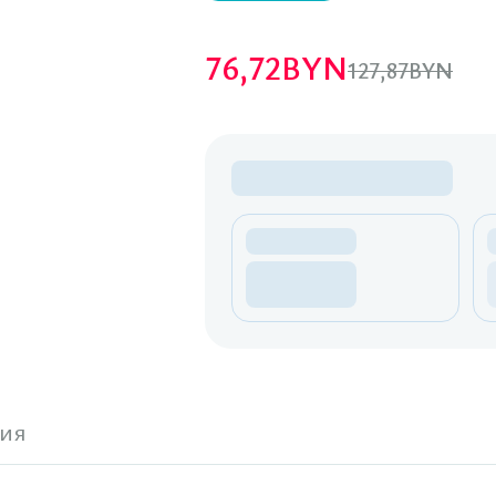
76,72
BYN
127,87
BYN
ия