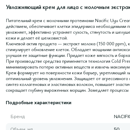
Увлажняющий крем для лица с молочным экстра
Питательный крем с молочными протеинами Nacific Uyu Cr
действием, обеспечивает клетки эпидермиса необходимыми 
увлажняет, эффективно устраняет сухость, стянутость и шелуш
кожи и делает её шелковистой.
Ключевой актив продукта — экстракт молока (150 000 ppm),
стимулирует обновление клеток. Обладает мощными антиокси
улучшая ее защитные функции. Придает коже мягкость и барха
При производстве средства применяется технология Cold Pre
минимизировать потерю активных веществ и извлечь максимум
Крем формирует на поверхности кожи барьер, укрепляющий
оптимальный уровень увлажнения. Защищает от агрессивного 
синтез коллагеновых и эластиновых волокон, повышает эласти
сокращает глубину выраженных морщин. Замедляет процессы с
Подробные характеристики
Бренд
NACIFI
Объем, мл
50