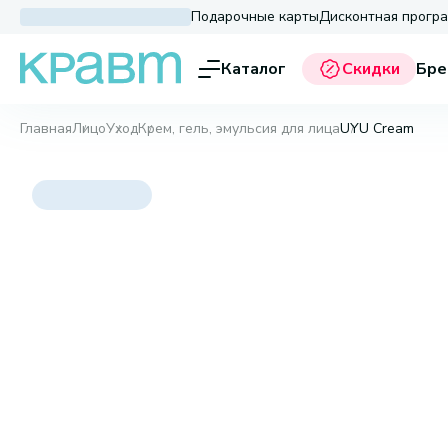
Подарочные карты
Дисконтная прогр
Каталог
Скидки
Бре
Главная
Лицо
Уход
Крем, гель, эмульсия для лица
UYU Cream