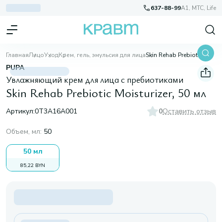
637-88-99
A1, МТС, Life
Главная
Лицо
Уход
Крем, гель, эмульсия для лица
Skin Rehab Prebiotic Moisturizer, 50 мл
PUPA
Увлажняющий крем для лица с пребиотиками
Skin Rehab Prebiotic Moisturizer, 50 мл
Артикул:
0T3A16A001
0
Оставить отзыв
Объем, мл
:
50
50 мл
85,22 BYN