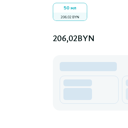
50 мл
206,02 BYN
206,02
BYN