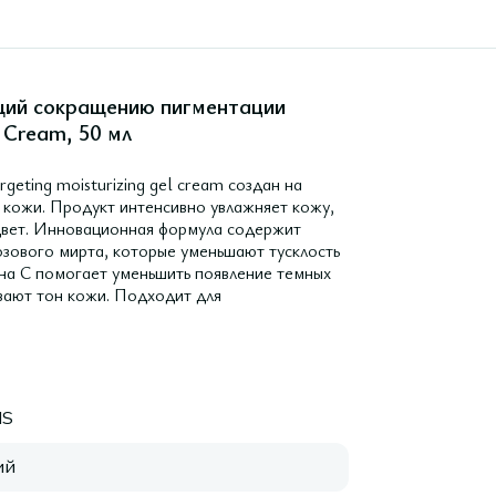
щий сокращению пигментации
l Cream, 50 мл
ting moisturizing gel cream создан на
 кожи. Продукт интенсивно увлажняет кожу,
 цвет. Инновационная формула содержит
озового мирта, которые уменьшают тусклость
на С помогает уменьшить появление темных
ивают тон кожи. Подходит для
NS
ий