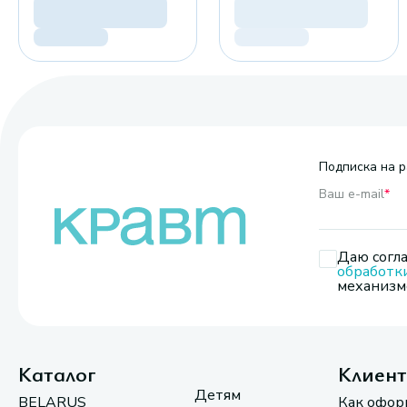
Подписка на р
Ваш e-mail
*
Даю согла
обработк
механизмо
Каталог
Клиен
Детям
BELARUS
Как офор