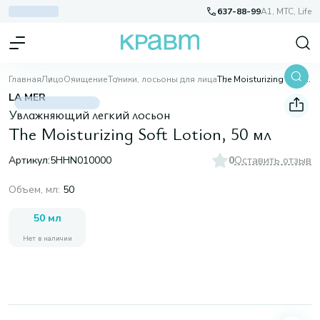
637-88-99
A1, МТС, Life
Главная
Лицо
Очищение
Тоники, лосьоны для лица
The Moisturizing Soft Lotion, 50 мл
LA MER
Увлажняющий легкий лосьон
The Moisturizing Soft Lotion, 50 мл
Артикул:
5HHN010000
0
Оставить отзыв
Объем, мл
:
50
50 мл
Нет в наличии