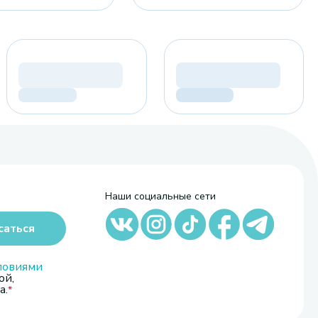
Наши социальные сети
саться
ловиями
ой,
а.