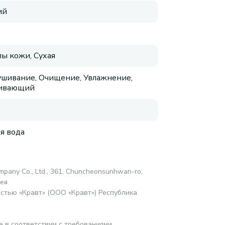
ий
пы кожи, Сухая
шивание, Очищение, Увлажнение,
аивающий
я вода
mpany Co., Ltd., 361, Chuncheonsunhwan-ro,
рея
стью «Кравт» (ООО «Кравт») Республика
е в соответствии с требованиями