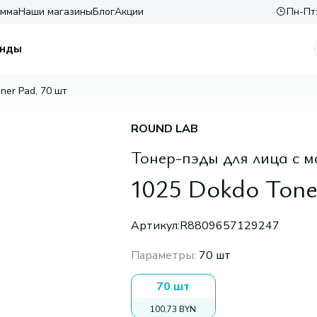
амма
Наши магазины
Блог
Акции
Пн-Пт:
нды
ner Pad, 70 шт
ROUND LAB
Тонер-пэды для лица с 
1025 Dokdo Tone
Артикул:
R8809657129247
Параметры
:
70 шт
70 шт
100,73 BYN