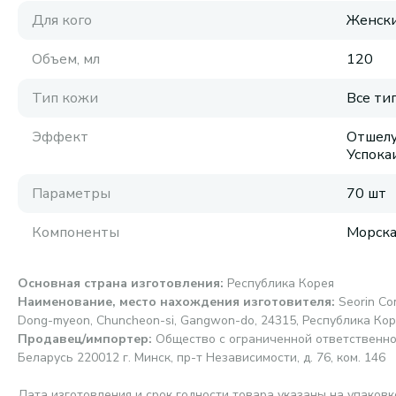
Для кого
Женск
Объем, мл
120
Тип кожи
Все ти
Эффект
Отшелу
Успок
Параметры
70 шт
Компоненты
Морска
Основная страна изготовления
:
Республика Корея
Наименование, место нахождения изготовителя
:
Seorin Co
Dong-myeon, Chuncheon-si, Gangwon-do, 24315, Республика Ко
Продавец/импортер
:
Общество с ограниченной ответственно
Беларусь 220012 г. Минск, пр-т Независимости, д. 76, ком. 146
Дата изготовления и срок годности товара указаны на упаковк