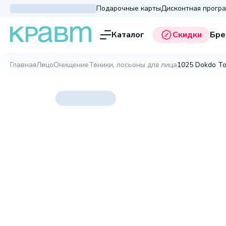
Подарочные карты
Дисконтная прогр
Каталог
Скидки
Бре
Главная
Лицо
Очищение
Тоники, лосьоны для лица
1025 Dokdo To