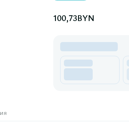
100,73
BYN
ия