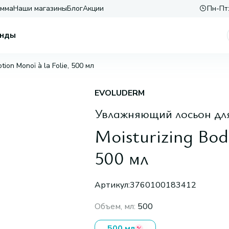
амма
Наши магазины
Блог
Акции
Пн-Пт:
нды
tion Monoï à la Folie, 500 мл
EVOLUDERM
Увлажняющий лосьон дл
Moisturizing Bod
500 мл
Артикул:
3760100183412
Объем, мл
:
500
500 мл