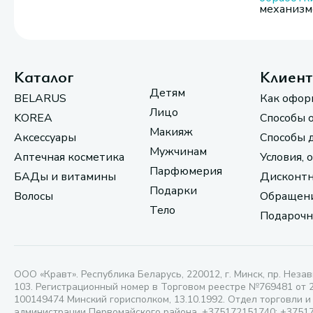
механизмо
Каталог
Клиен
Детям
BELARUS
Как офор
Лицо
KOREA
Способы 
Макияж
Аксессуары
Способы 
Мужчинам
Аптечная косметика
Условия, 
Парфюмерия
БАДы и витамины
Дисконтн
Подарки
Волосы
Обращени
Тело
Подарочн
ООО «Кравт». Республика Беларусь, 220012, г. Минск, пр. Незав
103. Регистрационный номер в Торговом реестре №769481 от 
100149474 Минский горисполком, 13.10.1992. Отдел торговли и
администрации Первомайского района, +375172151740; +3751