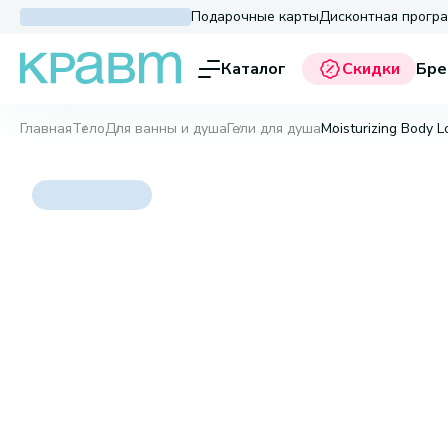
Подарочные карты
Дисконтная прогр
Каталог
Скидки
Бре
Главная
Тело
Для ванны и душа
Гели для душа
Moisturizing Body Lo