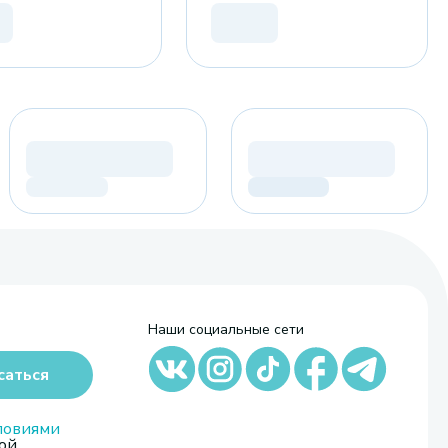
Наши социальные сети
саться
ловиями
ой,